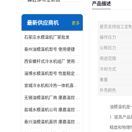
螺杆式冷水机组
产品描述
冷水机和冷热一体机
最新供应商机
更多
是否支持加工定
水模温机
石家庄水模温机厂家批发
操作压力
防爆冷水机
公称压力
泰州油模温机型号 使用便捷
用途范围
西安螺杆式冷水机组厂 使用便捷
冷却方式
淄博水模温机型号 性能稳定 康嘉温控
重量
宣城冷水机和冷热一体机直供 操作方便
外壳颜色
无锡油模温机厂商 康嘉温控 性能稳定
油模温机是
盐城水模温机公司 康嘉温控 操作方便
1. 提高
泰兴油模温机直供 康嘉温控 使用便捷
精度和物理