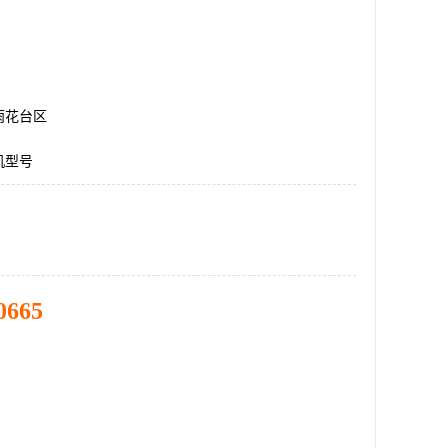
雨花台区
机型号
0665