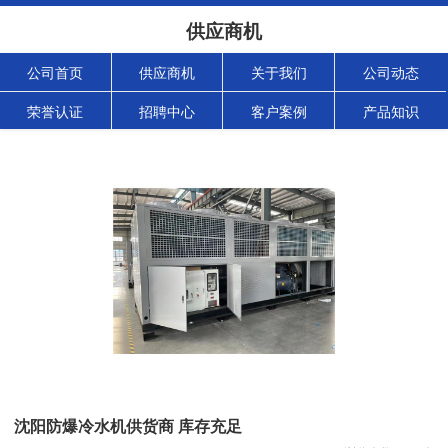
供应商机
公司首页
供应商机
关于我们
公司动态
荣誉认证
招聘中心
客户案例
产品知识
沈阳防爆冷水机供货商 库存充足