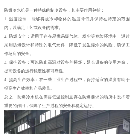
防爆冷水机是一种特殊的制冷设备，其主要作用包括：
1. 温度控制：能够将被冷却物体的温度降低并保持在特定的范围
内，以满足工艺或设备的需求。
2. 防爆安全：适用于存在易燃易爆气体、粉尘等危险环境中，通过
采用防爆设计和特殊的电气元件，降低了发生爆炸的风险，确保工
作场所的安全。
3. 保护设备：可以防止高温对设备的损坏，延长设备的使用寿命，
提高设备的运行稳定性和可靠性。
4. 提高生产效率：在一些工业生产过程中，保持适宜的温度有助于
提高生产效率和产品质量。
总之，防爆冷水机在需要低温控制且存在防爆要求的场所中发挥着
重要的作用，保障了生产过程的安全和稳定运行。