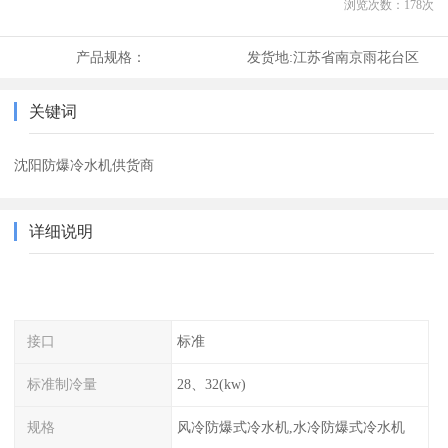
浏览次数：
178
次
产品规格：
发货地:
江苏省南京雨花台区
关键词
沈阳防爆冷水机供货商
详细说明
接口
标准
标准制冷量
28、32(kw)
规格
风冷防爆式冷水机,水冷防爆式冷水机