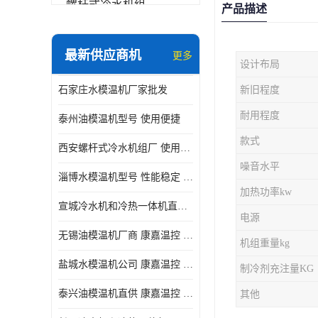
螺杆式冷水机组
产品描述
冷水机和冷热一体机
最新供应商机
更多
设计布局
水模温机
石家庄水模温机厂家批发
新旧程度
防爆冷水机
耐用程度
泰州油模温机型号 使用便捷
款式
西安螺杆式冷水机组厂 使用便捷
噪音水平
淄博水模温机型号 性能稳定 康嘉温控
加热功率kw
宣城冷水机和冷热一体机直供 操作方便
电源
无锡油模温机厂商 康嘉温控 性能稳定
机组重量kg
盐城水模温机公司 康嘉温控 操作方便
制冷剂充注量KG
泰兴油模温机直供 康嘉温控 使用便捷
其他