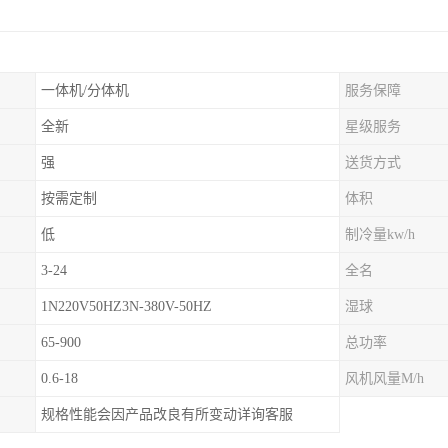
一体机/分体机
服务保障
全新
星级服务
强
送货方式
按需定制
体积
低
制冷量kw/h
3-24
全名
1N220V50HZ3N-380V-50HZ
湿球
65-900
总功率
0.6-18
风机风量M/h
规格性能会因产品改良有所变动详询客服