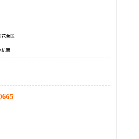
雨花台区
水机商
0665