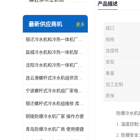
螺杆式冷水机组
产品描述
冷水机和冷热一体机
最新供应商机
更多
接口
水模温机
宿迁冷水机和冷热一体机厂商 康嘉温控 库存充足
规格
防爆冷水机
连接性
盐城冷水机和冷热一体机型号 康嘉温控 性能稳定
类型
沈阳冷水机和冷热一体机厂家 康嘉温控 操作方便
重量
连云港螺杆式冷水机组供货商 操作方便
加工定制
宁波螺杆式冷水机组厂家电话 性能稳定
质保
宿迁螺杆式冷水机组维修 库存充足
防爆冷水机
铜陵防爆冷水机厂家 操作方便
1. 温度
青岛防爆冷水机厂商 使用便捷
2. 防爆