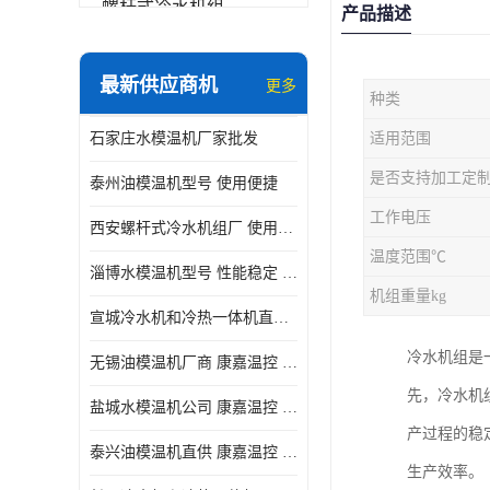
螺杆式冷水机组
产品描述
冷水机和冷热一体机
最新供应商机
更多
种类
水模温机
石家庄水模温机厂家批发
适用范围
防爆冷水机
是否支持加工定
泰州油模温机型号 使用便捷
工作电压
西安螺杆式冷水机组厂 使用便捷
温度范围℃
淄博水模温机型号 性能稳定 康嘉温控
机组重量kg
宣城冷水机和冷热一体机直供 操作方便
冷水机组是
无锡油模温机厂商 康嘉温控 性能稳定
先，冷水机
盐城水模温机公司 康嘉温控 操作方便
产过程的稳
泰兴油模温机直供 康嘉温控 使用便捷
生产效率。