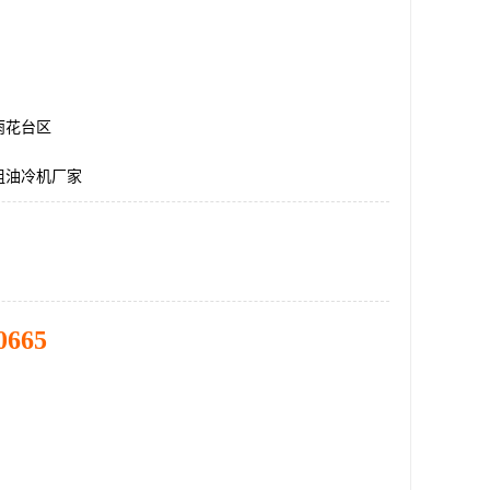
雨花台区
组油冷机厂家
0665