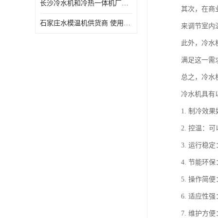
长沙冷水机和冷热一体机厂家电话 库存充足
其次，在商
石家庄水模温机供货商 使用便捷
来调节室内
此外，冷水
满足这一需
总之，冷水
冷水机具有
1. 制冷
2. 控温
3. 运行
4. 节能
5. 操作
6. 适应
7. 维护