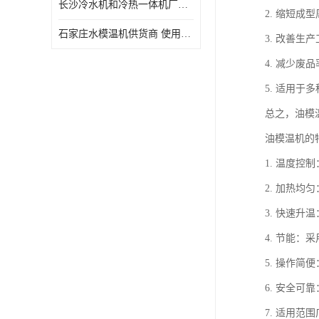
长沙冷水机和冷热一体机厂家电话 库存充足
2. 缩短
石家庄水模温机供货商 使用便捷
3. 改善
4. 减少
5. 适用
总之，油模
油模温机的
1. 温度
2. 加热
3. 快速
4. 节能
5. 操作
6. 安全
7. 适用