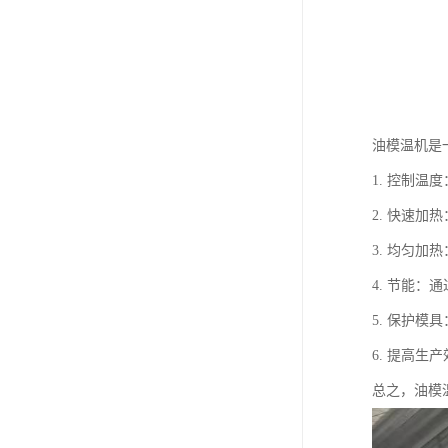
油模温机是
1. 控制
2. 快速
3. 均匀
4. 节能
5. 保护
6. 提高
总之，油模