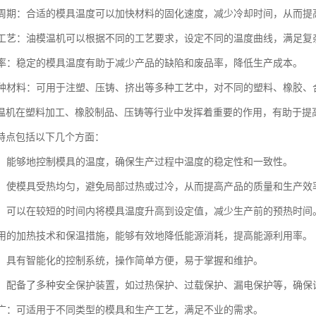
成型周期：合适的模具温度可以加快材料的固化速度，减少冷却时间，从而
生产工艺：油模温机可以根据不同的工艺要求，设定不同的温度曲线，满足复
废品率：稳定的模具温度有助于减少产品的缺陷和废品率，降低生产成本。
于多种材料：可用于注塑、压铸、挤出等多种工艺中，对不同的塑料、橡胶
温机在塑料加工、橡胶制品、压铸等行业中发挥着重要的作用，有助于提
特点包括以下几个方面：
控制：能够地控制模具的温度，确保生产过程中温度的稳定性和一致性。
均匀：使模具受热均匀，避免局部过热或过冷，从而提高产品的质量和生产效
升温：可以在较短的时间内将模具温度升高到设定值，减少生产前的预热时间
：采用的加热技术和保温措施，能够有效地降低能源消耗，提高能源利用率。
简便：具有智能化的控制系统，操作简单方便，易于掌握和维护。
可靠：配备了多种安全保护装置，如过热保护、过载保护、漏电保护等，确保
范围广：可适用于不同类型的模具和生产工艺，满足不业的需求。