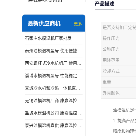
螺杆式冷水机组
产品描述
冷水机和冷热一体机
最新供应商机
更多
是否支持加工定
水模温机
石家庄水模温机厂家批发
操作压力
防爆冷水机
公称压力
泰州油模温机型号 使用便捷
用途范围
西安螺杆式冷水机组厂 使用便捷
冷却方式
淄博水模温机型号 性能稳定 康嘉温控
重量
宣城冷水机和冷热一体机直供 操作方便
外壳颜色
无锡油模温机厂商 康嘉温控 性能稳定
油模温机是
盐城水模温机公司 康嘉温控 操作方便
1. 提高
泰兴油模温机直供 康嘉温控 使用便捷
精度和物理