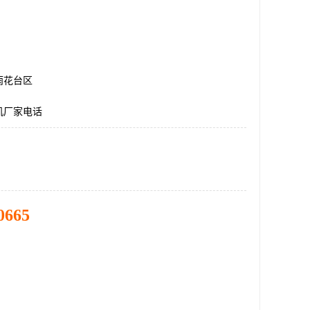
雨花台区
机厂家电话
0665