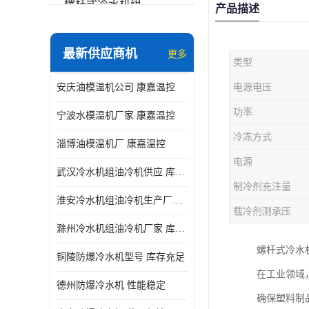
螺杆式冷水机组
产品描述
冷水机和冷热一体机
最新供应商机
更多
类型
水模温机
安庆油模温机公司 康嘉温控
电源电压
防爆冷水机
功率
宁波水模温机厂家 康嘉温控
冷冻方式
淄博油模温机厂 康嘉温控
电源
武汉冷水机组油冷机供应 库存充足 康嘉温控
制冷剂充注量
淮安冷水机组油冷机生产厂家 性能稳定 康嘉温控
载冷剂测承压
滁州冷水机组油冷机厂家 库存充足 康嘉温控
螺杆式冷水
铜陵防爆冷水机型号 库存充足
在工业领域
德州防爆冷水机 性能稳定
确保塑料制