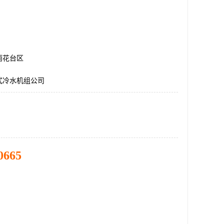
雨花台区
式冷水机组公司
0665