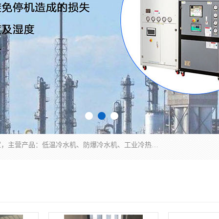
南京康嘉温控设备有限公司是一家工业冷水机厂家，主营产品：低温冷水机、防爆冷水机、工业冷热一体机、工业冷水机等冷水机，公司依托南京工业大学的技术，汇集众多业内技术，不断管理模式，使得我们的产品始终处于国内成员之一水平，在业界享有很高赞誉，是欧洲、北美、中东、东南亚等多个国家和地区。