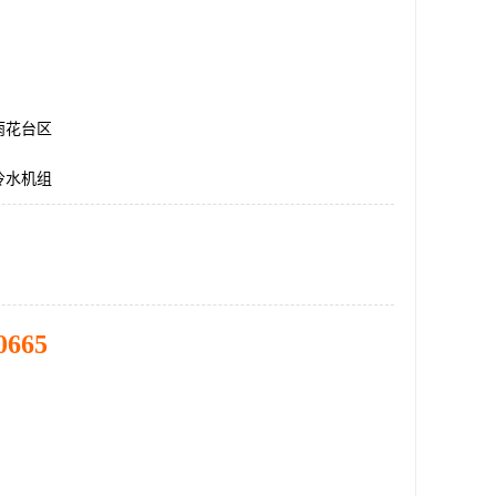
雨花台区
冷水机组
0665