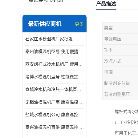
螺杆式冷水机组
产品描述
冷水机和冷热一体机
最新供应商机
更多
类型
水模温机
石家庄水模温机厂家批发
电源电压
防爆冷水机
功率
泰州油模温机型号 使用便捷
冷冻方式
西安螺杆式冷水机组厂 使用便捷
电源
淄博水模温机型号 性能稳定 康嘉温控
制冷剂充注量
宣城冷水机和冷热一体机直供 操作方便
载冷剂测承压
无锡油模温机厂商 康嘉温控 性能稳定
螺杆式冷水
盐城水模温机公司 康嘉温控 操作方便
1. 工业
泰兴油模温机直供 康嘉温控 使用便捷
可用于化工