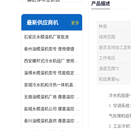
螺杆式冷水机组
产品描述
冷水机和冷热一体机
最新供应商机
更多
种类
水模温机
石家庄水模温机厂家批发
适用范围
防爆冷水机
是否支持加工定
泰州油模温机型号 使用便捷
工作电压
西安螺杆式冷水机组厂 使用便捷
温度范围℃
淄博水模温机型号 性能稳定 康嘉温控
机组重量kg
宣城冷水机和冷热一体机直供 操作方便
冷水机组是
无锡油模温机厂商 康嘉温控 性能稳定
1. 空调
盐城水模温机公司 康嘉温控 操作方便
气处理机组
泰兴油模温机直供 康嘉温控 使用便捷
2. 工业