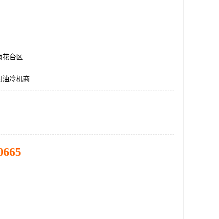
雨花台区
组油冷机商
0665