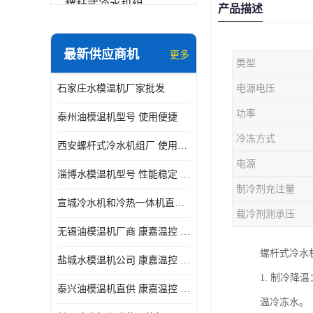
螺杆式冷水机组
产品描述
冷水机和冷热一体机
最新供应商机
更多
类型
水模温机
石家庄水模温机厂家批发
电源电压
防爆冷水机
功率
泰州油模温机型号 使用便捷
冷冻方式
西安螺杆式冷水机组厂 使用便捷
电源
淄博水模温机型号 性能稳定 康嘉温控
制冷剂充注量
宣城冷水机和冷热一体机直供 操作方便
载冷剂测承压
无锡油模温机厂商 康嘉温控 性能稳定
螺杆式冷水
盐城水模温机公司 康嘉温控 操作方便
1. 制冷
泰兴油模温机直供 康嘉温控 使用便捷
温冷冻水。