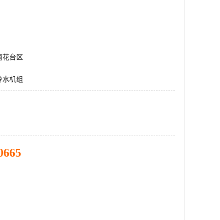
雨花台区
冷水机组
0665