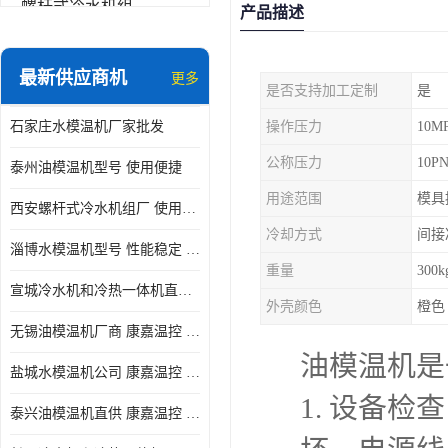
螺杆式冷水机组
产品描述
冷水机和冷热一体机
最新供应商机
更多
是否支持加工定制
是
水模温机
石家庄水模温机厂家批发
操作压力
10M
防爆冷水机
公称压力
10P
泰州油模温机型号 使用便捷
用途范围
模具
西安螺杆式冷水机组厂 使用便捷
冷却方式
间接
淄博水模温机型号 性能稳定 康嘉温控
重量
300k
宣城冷水机和冷热一体机直供 操作方便
外壳颜色
橙色
无锡油模温机厂商 康嘉温控 性能稳定
油模温机是
盐城水模温机公司 康嘉温控 操作方便
1. 设备
泰兴油模温机直供 康嘉温控 使用便捷