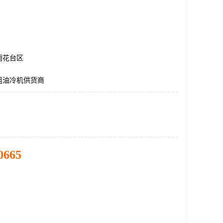
雨花台区
组油冷机供货商
0665