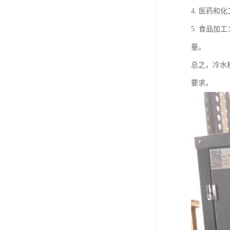
4. 医药
5. 食品
量。
总之，冷水
要求。