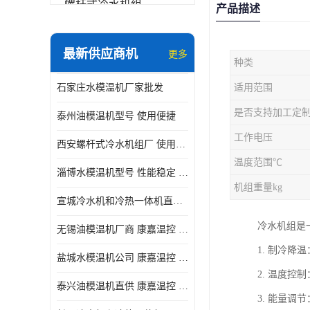
螺杆式冷水机组
产品描述
冷水机和冷热一体机
最新供应商机
更多
种类
水模温机
石家庄水模温机厂家批发
适用范围
防爆冷水机
是否支持加工定
泰州油模温机型号 使用便捷
工作电压
西安螺杆式冷水机组厂 使用便捷
温度范围℃
淄博水模温机型号 性能稳定 康嘉温控
机组重量kg
宣城冷水机和冷热一体机直供 操作方便
冷水机组是
无锡油模温机厂商 康嘉温控 性能稳定
1. 制冷
盐城水模温机公司 康嘉温控 操作方便
2. 温度
泰兴油模温机直供 康嘉温控 使用便捷
3. 能量