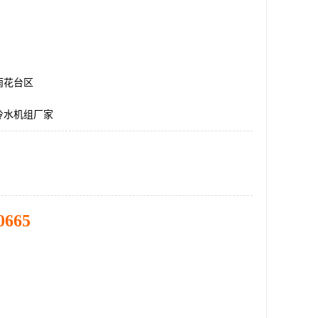
雨花台区
冷水机组厂家
0665