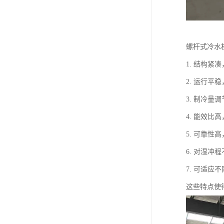
螺杆式冷水
1. 结构
2. 运行平
3. 制冷
4. 能效比
5. 可靠性
6. 对湿
7. 可适
这些特点使