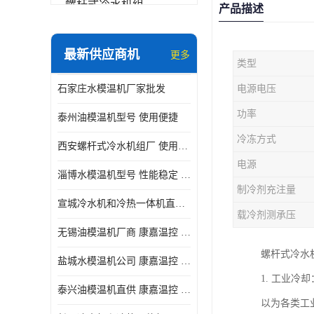
螺杆式冷水机组
产品描述
冷水机和冷热一体机
最新供应商机
更多
类型
水模温机
石家庄水模温机厂家批发
电源电压
防爆冷水机
功率
泰州油模温机型号 使用便捷
冷冻方式
西安螺杆式冷水机组厂 使用便捷
电源
淄博水模温机型号 性能稳定 康嘉温控
制冷剂充注量
宣城冷水机和冷热一体机直供 操作方便
载冷剂测承压
无锡油模温机厂商 康嘉温控 性能稳定
螺杆式冷水
盐城水模温机公司 康嘉温控 操作方便
1. 工业
泰兴油模温机直供 康嘉温控 使用便捷
以为各类工