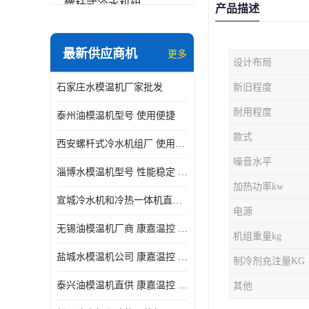
螺杆式冷水机组
产品描述
冷水机和冷热一体机
最新供应商机
更多
设计布局
水模温机
石家庄水模温机厂家批发
新旧程度
防爆冷水机
耐用程度
泰州油模温机型号 使用便捷
款式
西安螺杆式冷水机组厂 使用便捷
噪音水平
淄博水模温机型号 性能稳定 康嘉温控
加热功率kw
宣城冷水机和冷热一体机直供 操作方便
电源
无锡油模温机厂商 康嘉温控 性能稳定
机组重量kg
盐城水模温机公司 康嘉温控 操作方便
制冷剂充注量KG
泰兴油模温机直供 康嘉温控 使用便捷
其他