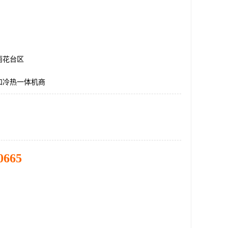
雨花台区
和冷热一体机商
0665