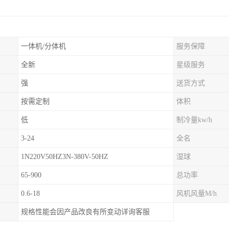
一体机/分体机
服务保障
全新
星级服务
强
送货方式
按需定制
体积
低
制冷量kw/h
3-24
全名
1N220V50HZ3N-380V-50HZ
湿球
65-900
总功率
0.6-18
风机风量M/h
规格性能会因产品改良有所变动详询客服