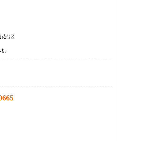
雨花台区
水机
0665