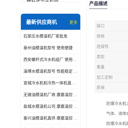
螺杆式冷水机组
产品描述
冷水机和冷热一体机
最新供应商机
更多
接口
水模温机
石家庄水模温机厂家批发
规格
防爆冷水机
连接性
泰州油模温机型号 使用便捷
类型
西安螺杆式冷水机组厂 使用便捷
重量
淄博水模温机型号 性能稳定 康嘉温控
加工定制
宣城冷水机和冷热一体机直供 操作方便
质保
无锡油模温机厂商 康嘉温控 性能稳定
防爆冷水机
盐城水模温机公司 康嘉温控 操作方便
气体、液体
泰兴油模温机直供 康嘉温控 使用便捷
防爆冷水机