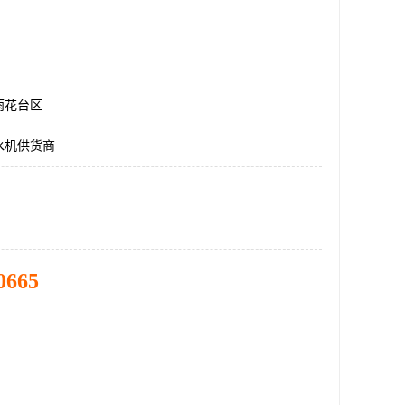
雨花台区
水机供货商
0665