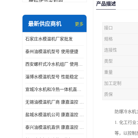
螺杆式冷水机组
产品描述
冷水机和冷热一体机
最新供应商机
更多
接口
水模温机
石家庄水模温机厂家批发
规格
防爆冷水机
连接性
泰州油模温机型号 使用便捷
类型
西安螺杆式冷水机组厂 使用便捷
重量
淄博水模温机型号 性能稳定 康嘉温控
加工定制
宣城冷水机和冷热一体机直供 操作方便
质保
无锡油模温机厂商 康嘉温控 性能稳定
防爆冷水机
盐城水模温机公司 康嘉温控 操作方便
1. 化工
泰兴油模温机直供 康嘉温控 使用便捷
等，以控制