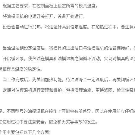
温度：根据工艺要求，在控制面板上设定所需的模具温度。
电源：将油模温机的电源开关打开，设备开始运行。
运行：设备会自动进行加热，将油温升高到设定温度。在加热过程中，要注
。
模具：当油温达到设定温度后，将模具的进出油口与油模温机的油管连接好
控温：开启循环泵，使热油在模具和油模温机之间循环流动，实现对模具的
保证模具温度的稳定性。
操作：当工作完成后，先关闭加热功能，待油温降至一定温度后，再关闭循环
维护：定期对油模温机进行清理和维护，包括清理油箱、更换滤网、检查油
是，不同型号的油模温机在操作上可能会有所差异，因此在使用前应仔细
在使用过程中要注意安全，避免和火灾等事故的发生。
作用主要包括以下几个方面：