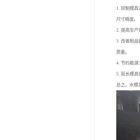
1. 控制
尺寸精度。
2. 提高
3. 改善
质量。
4. 节约
5. 延长
总之，水模