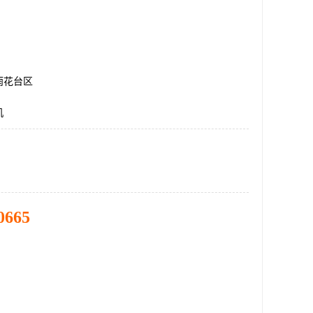
雨花台区
机
0665