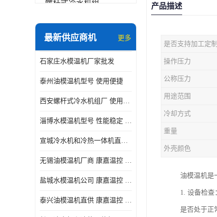
螺杆式冷水机组
产品描述
冷水机和冷热一体机
最新供应商机
更多
是否支持加工定
水模温机
石家庄水模温机厂家批发
操作压力
防爆冷水机
公称压力
泰州油模温机型号 使用便捷
用途范围
西安螺杆式冷水机组厂 使用便捷
冷却方式
淄博水模温机型号 性能稳定 康嘉温控
重量
宣城冷水机和冷热一体机直供 操作方便
外壳颜色
无锡油模温机厂商 康嘉温控 性能稳定
油模温机是
盐城水模温机公司 康嘉温控 操作方便
1. 设备
泰兴油模温机直供 康嘉温控 使用便捷
是否处于正