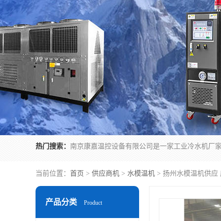
热门搜索：
当前位置：
首页
>
供应商机
>
水模温机
> 扬州水模温机供应
产品分类
Product