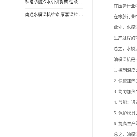
铜陵防爆冷水机供货商 性能稳定
在压铸行业
南通水模温机维修 康嘉温控 使用便捷
在橡胶行业
此外，水模
生产过程的
总之，水模
油模温机是
1. 控制
2. 快速
3. 均匀
4. 节能
5. 保护
6. 提高
总之，油模