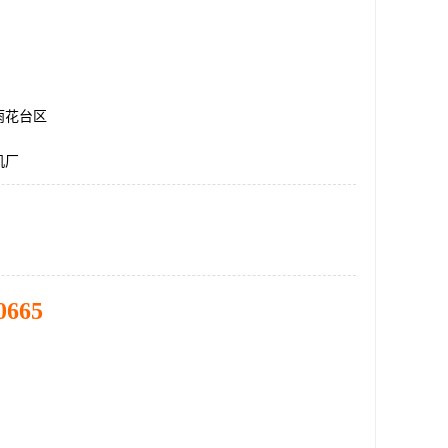
雨花台区
机厂
0665