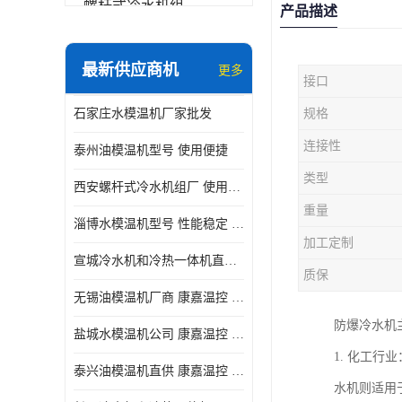
螺杆式冷水机组
产品描述
冷水机和冷热一体机
最新供应商机
更多
接口
水模温机
石家庄水模温机厂家批发
规格
防爆冷水机
连接性
泰州油模温机型号 使用便捷
类型
西安螺杆式冷水机组厂 使用便捷
重量
淄博水模温机型号 性能稳定 康嘉温控
加工定制
宣城冷水机和冷热一体机直供 操作方便
质保
无锡油模温机厂商 康嘉温控 性能稳定
防爆冷水机
盐城水模温机公司 康嘉温控 操作方便
1. 化工
泰兴油模温机直供 康嘉温控 使用便捷
水机则适用