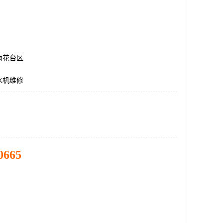
雨花台区
水机维修
0665