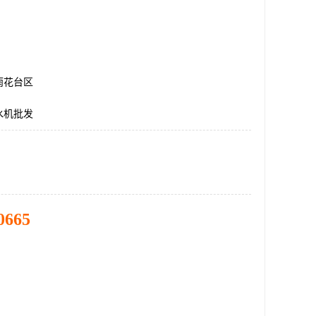
雨花台区
水机批发
0665