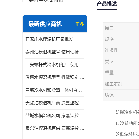
螺杆式冷水机组
产品描述
冷水机和冷热一体机
最新供应商机
更多
接口
水模温机
石家庄水模温机厂家批发
规格
防爆冷水机
连接性
泰州油模温机型号 使用便捷
类型
西安螺杆式冷水机组厂 使用便捷
重量
淄博水模温机型号 性能稳定 康嘉温控
加工定制
宣城冷水机和冷热一体机直供 操作方便
质保
无锡油模温机厂商 康嘉温控 性能稳定
防爆冷水机
盐城水模温机公司 康嘉温控 操作方便
1. 冷却
泰兴油模温机直供 康嘉温控 使用便捷
的低温环境